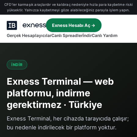
CFD'ler karmaşık araçlardır ve kaldıraç nedeniyle hızla para kaybetme riski
yüksektir. Yalnızca kaybetmeyi göze alabileceğiniz parayla işlem yapın.
Exness Hesabı Aç →
Gerçek Hesaplayıcılar
Canlı Spreadler
İndir
Canlı Yardım
İNDIR
Exness Terminal — web
platformu, indirme
gerektirmez · Türkiye
Exness Terminal, her cihazda tarayıcıda çalışır;
bu nedenle indirilecek bir platform yoktur.