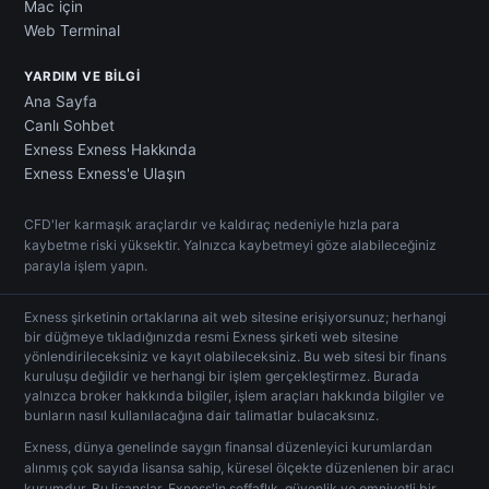
Mac için
Web Terminal
YARDIM VE BILGI
Ana Sayfa
Canlı Sohbet
Exness Exness Hakkında
Exness Exness'e Ulaşın
CFD'ler karmaşık araçlardır ve kaldıraç nedeniyle hızla para
kaybetme riski yüksektir. Yalnızca kaybetmeyi göze alabileceğiniz
parayla işlem yapın.
Exness şirketinin ortaklarına ait web sitesine erişiyorsunuz; herhangi
bir düğmeye tıkladığınızda resmi Exness şirketi web sitesine
yönlendirileceksiniz ve kayıt olabileceksiniz. Bu web sitesi bir finans
kuruluşu değildir ve herhangi bir işlem gerçekleştirmez. Burada
yalnızca broker hakkında bilgiler, işlem araçları hakkında bilgiler ve
bunların nasıl kullanılacağına dair talimatlar bulacaksınız.
Exness, dünya genelinde saygın finansal düzenleyici kurumlardan
alınmış çok sayıda lisansa sahip, küresel ölçekte düzenlenen bir aracı
kurumdur. Bu lisanslar, Exness'in şeffaflık, güvenlik ve emniyetli bir